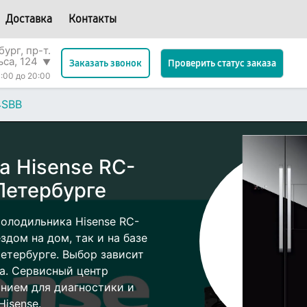
Доставка
Контакты
ург, пр-т.
ьса, 124
▼
Проверить статус заказа
Заказать звонок
:00 до 20:00
4SBB
а Hisense RC-
Петербурге
олодильника Hisense RC-
дом на дом, так и на базе
Петербурге. Выбор зависит
а. Сервисный центр
нием для диагностики и
isense.