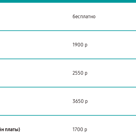
бесплатно
1900 р
2550 р
3650 р
йн платы)
1700 р