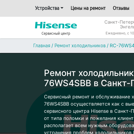
Устройства
Цены на ремонт
Отзывы
Санкт-Петерб
Энгел
Ежедневно, с 10
Сервисный центр
/
/
RC-76WS
Главная
Ремонт холодильников
Ремонт холодильник
76WS4SBB в Санкт-
Сервисный ремонт и обслуживание х
76WS4SBB осуществляется как с выез
сервисного центра Hisense в Санкт-
от типа поломки и пожелания клиент
располагает всем нужным оборудова
устранения проблем холодильников H