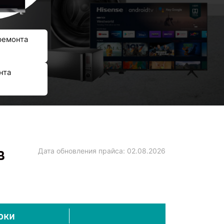
ремонта
нта
в
Дата обновления прайса:
02.08.2026
оки