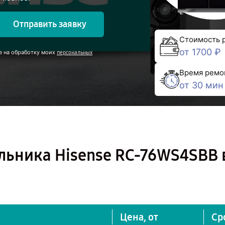
Отправить заявку
Стоимость 
от 1700 ₽
е на обработку моих
персональных
Время ремо
от 30 мин
льника Hisense RC-76WS4SBB 
Цена, от
Ср