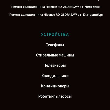
Ремонт холодильника Hisense RD-28DR4SAW в г. Челябинск
Ремонт холодильника Hisense RD-28DR4SAW в г. Екатеринбург
Ремонт холодильника Hisense RD-28DR4SAW в г. Казань
Ремонт холодильника Hisense RD-28DR4SAW в г. Воронеж
УСТРОЙСТВА
Ремонт холодильника Hisense RD-28DR4SAW в г. Саратов
Телефоны
Ремонт холодильника Hisense RD-28DR4SAW в г. Самара
Ремонт холодильника Hisense RD-28DR4SAW в г. Киров
Стиральные машины
Телевизоры
Холодильники
Кондиционеры
Роботы-пылесосы