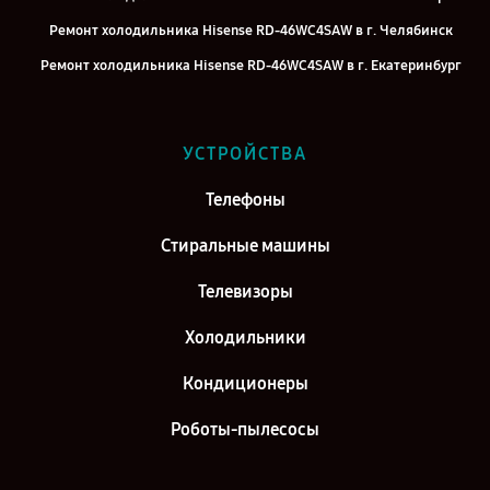
Ремонт холодильника Hisense RD-46WC4SAW в г. Челябинск
Ремонт холодильника Hisense RD-46WC4SAW в г. Екатеринбург
Ремонт холодильника Hisense RD-46WC4SAW в г. Казань
Ремонт холодильника Hisense RD-46WC4SAW в г. Воронеж
УСТРОЙСТВА
Ремонт холодильника Hisense RD-46WC4SAW в г. Саратов
Телефоны
Ремонт холодильника Hisense RD-46WC4SAW в г. Самара
Ремонт холодильника Hisense RD-46WC4SAW в г. Киров
Стиральные машины
Телевизоры
Холодильники
Кондиционеры
Роботы-пылесосы