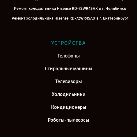
Ремонт холодильника Hisense RD-72WR4SAX в г. Челябинск
Ремонт холодильника Hisense RD-72WR4SAX в г. Екатеринбург
Ремонт холодильника Hisense RD-72WR4SAX в г. Казань
Ремонт холодильника Hisense RD-72WR4SAX в г. Воронеж
УСТРОЙСТВА
Ремонт холодильника Hisense RD-72WR4SAX в г. Саратов
Телефоны
Ремонт холодильника Hisense RD-72WR4SAX в г. Самара
Ремонт холодильника Hisense RD-72WR4SAX в г. Киров
Стиральные машины
Телевизоры
Холодильники
Кондиционеры
Роботы-пылесосы