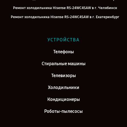
Ремонт холодильника Hisense RS-24WC4SAW в г. Челябинск
Ремонт холодильника Hisense RS-24WC4SAW в г. Екатеринбург
Ремонт холодильника Hisense RS-24WC4SAW в г. Казань
Ремонт холодильника Hisense RS-24WC4SAW в г. Воронеж
УСТРОЙСТВА
Ремонт холодильника Hisense RS-24WC4SAW в г. Саратов
Телефоны
Ремонт холодильника Hisense RS-24WC4SAW в г. Самара
Ремонт холодильника Hisense RS-24WC4SAW в г. Киров
Стиральные машины
Телевизоры
Холодильники
Кондиционеры
Роботы-пылесосы