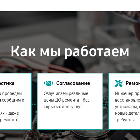
Как мы работаем
остика
Согласование
Ремо
о проведем
Озвучиваем реальные
Инженер пр
и сообщим о
цены ДО ремонта - без
восстановл
скрытых доп. услуг
устройства,
ях - даже
новые детал
 ремонта
требуется.