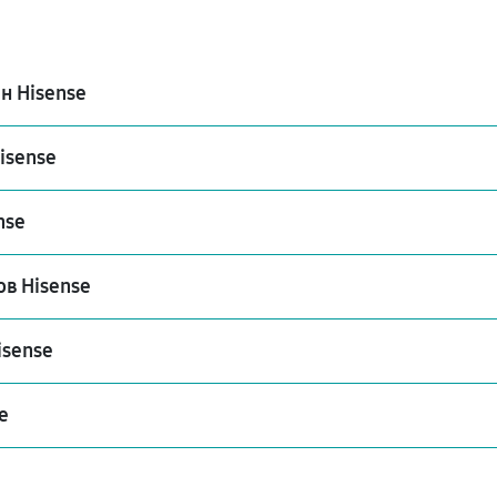
н Hisense
isense
nse
в Hisense
isense
e