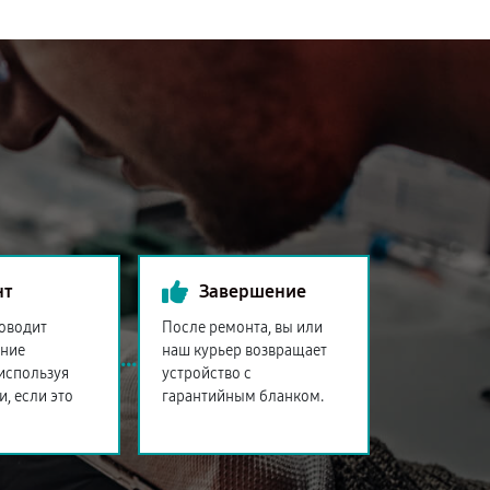
нт
Завершение
оводит
После ремонта, вы или
ение
наш курьер возвращает
 используя
устройство с
и, если это
гарантийным бланком.