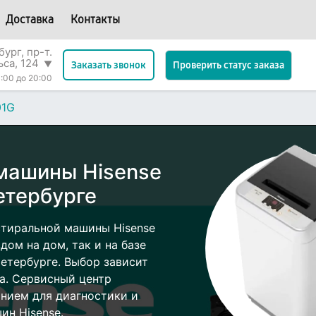
Доставка
Контакты
ург, пр-т.
ьса, 124
▼
Проверить статус заказа
Заказать звонок
:00 до 20:00
1G
машины Hisense
етербурге
стиральной машины Hisense
ом на дом, так и на базе
Петербурге. Выбор зависит
а. Сервисный центр
нием для диагностики и
ин Hisense.