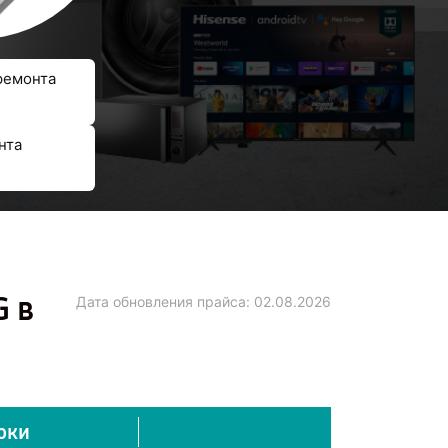
ремонта
нта
G в
Дата обновления прайса:
02.08.2026
оки