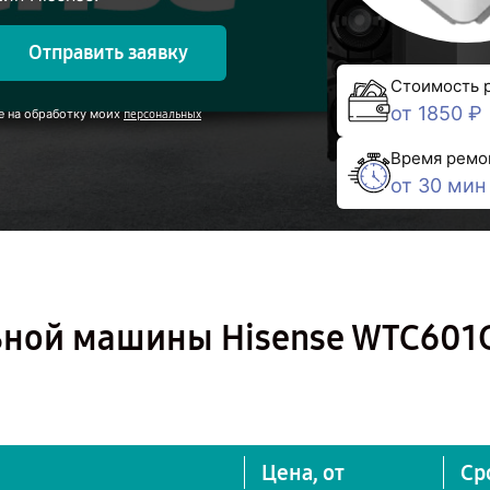
Отправить заявку
Стоимость 
от 1850 ₽
е на обработку моих
персональных
Время ремо
от 30 мин
ьной машины Hisense WTC601
Цена, от
Ср