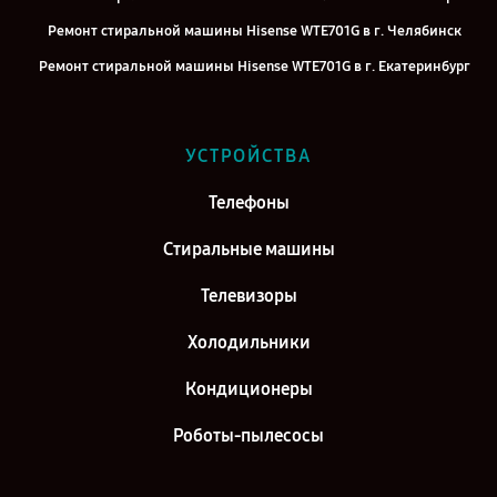
Ремонт стиральной машины Hisense WTE701G в г. Челябинск
Ремонт стиральной машины Hisense WTE701G в г. Екатеринбург
Ремонт стиральной машины Hisense WTE701G в г. Казань
Ремонт стиральной машины Hisense WTE701G в г. Воронеж
УСТРОЙСТВА
Ремонт стиральной машины Hisense WTE701G в г. Саратов
Телефоны
Ремонт стиральной машины Hisense WTE701G в г. Самара
Ремонт стиральной машины Hisense WTE701G в г. Киров
Стиральные машины
Телевизоры
Холодильники
Кондиционеры
Роботы-пылесосы